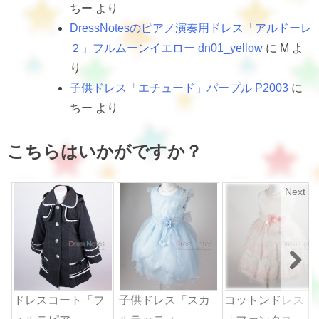
ちー
より
DressNotesのピアノ演奏用ドレス「アルドーレ
２」フルムーンイエロー dn01_yellow
に
M
よ
り
子供ドレス「エチュード」パープル P2003
に
ちー
より
こちらはいかがですか？
Next
ドレスコート「フ
子供ドレス「スカ
コットンドレス