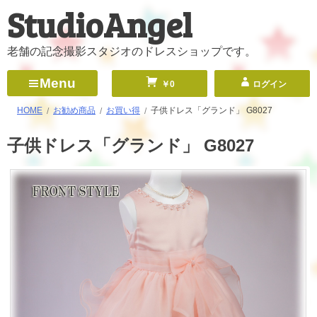
StudioAngel
コ
ン
テ
老舗の記念撮影スタジオのドレスショップです。
ン
Menu
￥0
ログイン
ツ
へ
HOME
お勧め商品
お買い得
子供ドレス「グランド」 G8027
ス
子供ドレス「グランド」 G8027
キ
ッ
プ