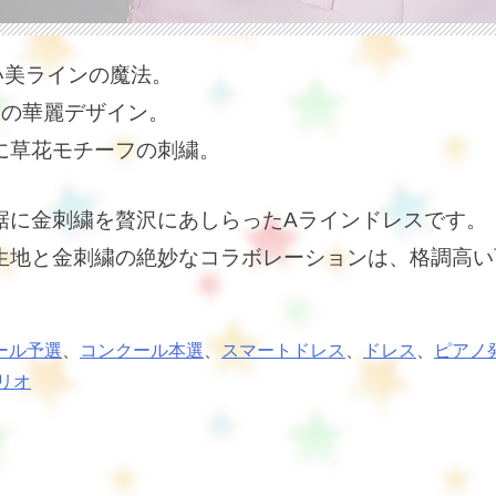
い美ラインの魔法。
繍の華麗デザイン。
に草花モチーフの刺繍。
裾に金刺繍を贅沢にあしらったAラインドレスです。
生地と金刺繍の絶妙なコラボレーションは、格調高い
ール予選
、
コンクール本選
、
スマートドレス
、
ドレス
、
ピアノ
リオ