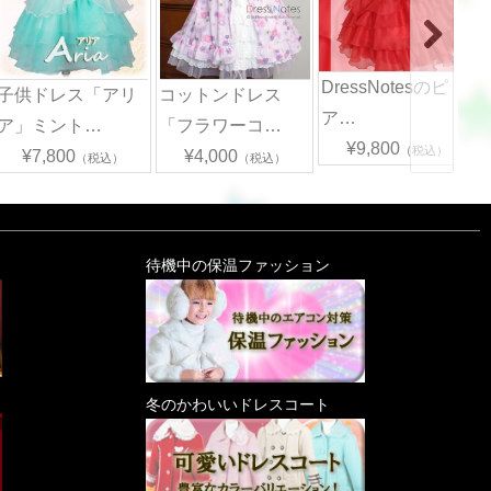
DressNotesのピ
子供ドレス「アリ
コットンドレス
ア…
ア」ミント…
「フラワーコ…
¥9,800
（税込）
¥7,800
¥4,000
（税込）
（税込）
待機中の保温ファッション
冬のかわいいドレスコート