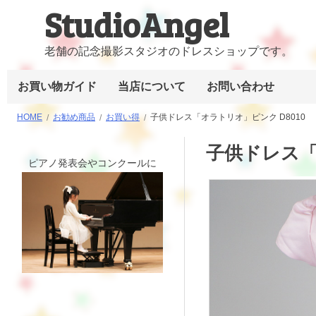
StudioAngel
コ
ン
テ
老舗の記念撮影スタジオのドレスショップです。
ン
お買い物ガイド
当店について
お問い合わせ
ツ
へ
HOME
お勧め商品
お買い得
子供ドレス「オラトリオ」ピンク D8010
ス
キ
子供ドレス「
ピアノ発表会やコンクールに
ッ
プ