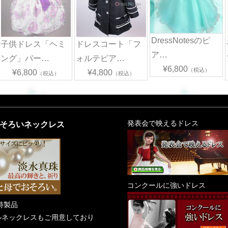
DressNotesのピ
子供ドレス「ヘミ
ドレスコート「フ
ア…
ング」パー…
ォルテピア…
¥6,800
（税込）
¥6,800
¥4,800
（税込）
（税込）
そろいネックレス
発表会で映えるドレス
コンクールに強いドレス
s特製品
ルネックレスもご用意しており