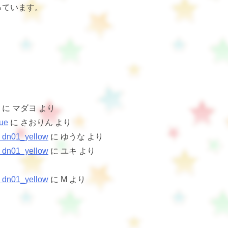
っています。
に
マダヨ
より
ue
に
さおりん
より
1_yellow
に
ゆうな
より
1_yellow
に
ユキ
より
1_yellow
に
M
より