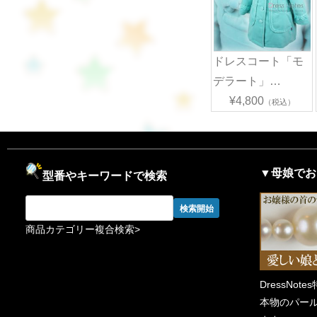
ドレスコート「モ
デラート」…
¥4,800
（税込）
▼母娘でお
型番やキーワードで検索
商品カテゴリー複合検索>
DressNote
本物のパー