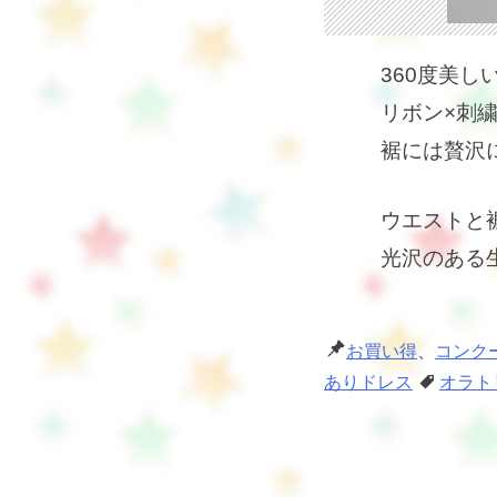
360度美し
リボン×刺
裾には贅沢
ウエストと
光沢のある
お買い得
、
コンク
ありドレス
オラト