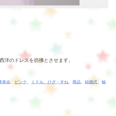
西洋のドレスを彷彿とさせます。
発表会
、
ピンク
、
ミドル、ひざ・すね
、
商品
、
結婚式
、
袖