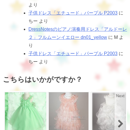
より
子供ドレス「エチュード」パープル P2003
に
ちー
より
DressNotesのピアノ演奏用ドレス「アルドーレ
２」フルムーンイエロー dn01_yellow
に
M
よ
り
子供ドレス「エチュード」パープル P2003
に
ちー
より
こちらはいかがですか？
Next