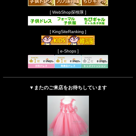
[ WebShop探検隊 ]
[ KingSiteRanking ]
[ e-Shops ]
▼またのご来店をお待ちしています