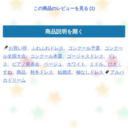
この商品のレビューを見る (1)
商品説明を開く
お買い得
、
ふわふわドレス
、
コンクール予選
、
コンクー
ル全国大会
、
コンクール本選
、
ゴージャスドレス
、
ドレ
ス
、
ピアノ発表会
、
ベージュ
、
ホワイト
、
ミドル、ひざ・
すね
、
商品
、
秋冬ドレス
、
結婚式
、
袖なしドレス
アルパ
カドリーム