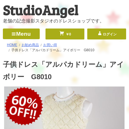
StudioAngel
コ
ン
テ
老舗の記念撮影スタジオのドレスショップです。
ン
Menu
￥0
ログイン
ツ
へ
HOME
お勧め商品
お買い得
子供ドレス「アルパカドリーム」アイボリー G8010
ス
キ
子供ドレス「アルパカドリーム」アイ
ッ
ボリー G8010
プ