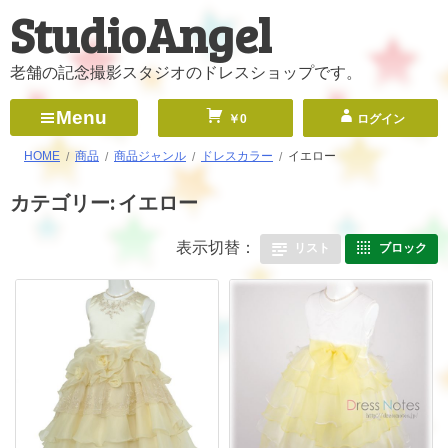
StudioAngel
コ
ン
テ
老舗の記念撮影スタジオのドレスショップです。
ン
Menu
￥0
ログイン
ツ
へ
HOME
商品
商品ジャンル
ドレスカラー
イエロー
ス
カテゴリー:
イエロー
キ
ッ
表示切替：
リスト
ブロック
プ