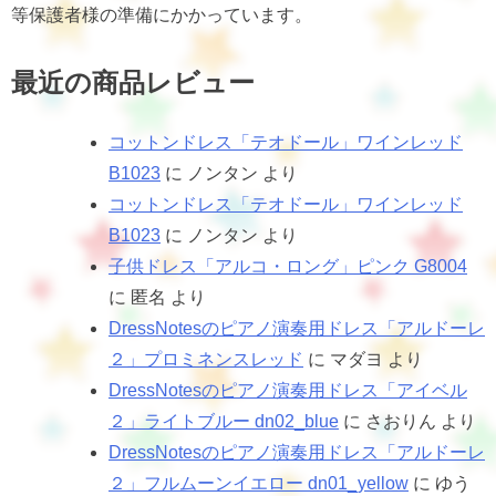
等保護者様の準備にかかっています。
最近の商品レビュー
コットンドレス「テオドール」ワインレッド
B1023
に
ノンタン
より
コットンドレス「テオドール」ワインレッド
B1023
に
ノンタン
より
子供ドレス「アルコ・ロング」ピンク G8004
に
匿名
より
DressNotesのピアノ演奏用ドレス「アルドーレ
２」プロミネンスレッド
に
マダヨ
より
DressNotesのピアノ演奏用ドレス「アイベル
２」ライトブルー dn02_blue
に
さおりん
より
DressNotesのピアノ演奏用ドレス「アルドーレ
２」フルムーンイエロー dn01_yellow
に
ゆう