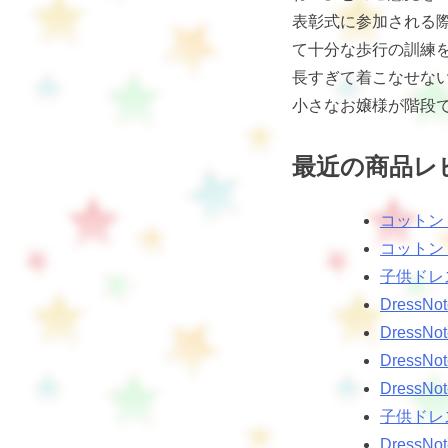
表彰式に参加される
て十分な歩行の訓練
長すぎて着こなせな
小さなお嬢様が階段
最近の商品レ
コットン
コットン
子供ドレ
Dres
Dress
Dress
Dress
子供ドレ
Dress