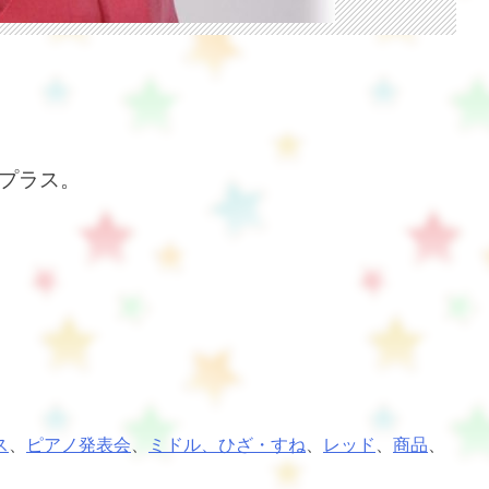
プラス。
ス
、
ピアノ発表会
、
ミドル、ひざ・すね
、
レッド
、
商品
、