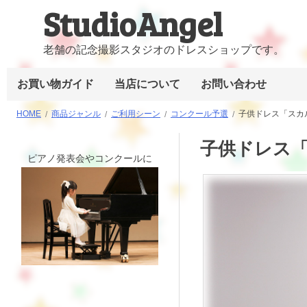
StudioAngel
コ
ン
テ
老舗の記念撮影スタジオのドレスショップです。
ン
お買い物ガイド
当店について
お問い合わせ
ツ
へ
HOME
商品ジャンル
ご利用シーン
コンクール予選
子供ドレス「スカル
ス
キ
子供ドレス「
ピアノ発表会やコンクールに
ッ
プ