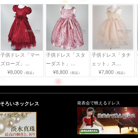
子供ドレス「マー
子供ドレス「スタ
子供ドレス「タチ
ズローズ」…
ーダスト」…
ェット」ス…
¥8,000
¥8,800
¥7,800
（税込）
（税込）
（税込）
そろいネックレス
発表会で映えるドレス