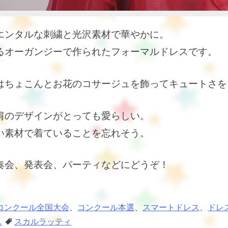
エンタルな刺繍と光沢素材で華やかに。
るオーガンジーで作られたフォーマルドレスです。
はちょこんとお花のコサージュを飾ってキュートさを
肩のデザインがとっても愛らしい。
い素材で着ていることを忘れそう。
奏会、発表会、パーティなどにどうぞ！
コンクール全国大会
、
コンクール本選
、
スマートドレス
、
ドレ
ス
スカルラッティ