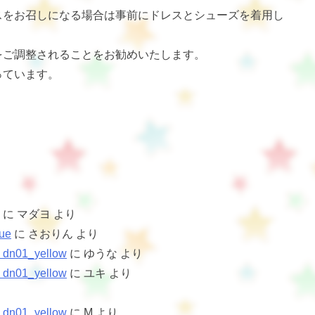
スをお召しになる場合は事前にドレスとシューズを着用し
をご調整されることをお勧めいたします。
っています。
に
マダヨ
より
ue
に
さおりん
より
1_yellow
に
ゆうな
より
1_yellow
に
ユキ
より
1_yellow
に
M
より