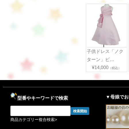
子供ドレス「ノク
ターン」ピ…
¥14,000
（税込）
▼母娘でお
型番やキーワードで検索
商品カテゴリー複合検索>