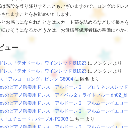
際は階段を登り降りすることもございますので、ロングのドレ
をされますことをお勧めいたします。
いとお感じになられたときはスカート部を詰めるなどして長さ
で転びそうになるかどうかは、お母様等保護者様の準備にかか
ビュー
ドレス「テオドール」ワインレッド B1023
に
ノンタン
より
ドレス「テオドール」ワインレッド B1023
に
ノンタン
より
ス「アルコ・ロング」ピンク G8004
に
匿名
より
sNotesのピアノ演奏用ドレス「アルドーレ２」プロミネンスレッド
Notesのピアノ演奏用ドレス「アイベル２」ライトブルー dn02_bl
Notesのピアノ演奏用ドレス「アルドーレ２」フルムーンイエロー dn0
Notesのピアノ演奏用ドレス「アルドーレ２」フルムーンイエロー dn0
ス「エチュード」パープル P2003
に
ちー
より
Notesのピアノ演奏用ドレス「アルドーレ２」フルムーンイエロー dn0