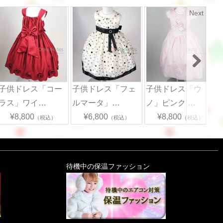
Next
子供ドレス「コー
子供ドレス「フェ
子供ドレス「ウ
ラス」ワイ…
ルマータ」…
ノ」ピンク …
¥8,800
¥6,800
¥8,800
（税込）
（税込）
（税込）
待機中の保温ファッション