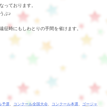
なっております。
うぶ♪
遠征時にもしわとりの手間を省けます。
ル予選
、
コンクール全国大会
、
コンクール本選
、
ゴージャ