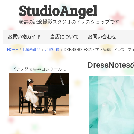
StudioAngel
コ
ン
テ
老舗の記念撮影スタジオのドレスショップです。
ン
お買い物ガイド
当店について
お問い合わせ
ツ
へ
HOME
お勧め商品
お買い得
DRESSNOTESのピアノ演奏用ドレス「アイ
ス
キ
DressNo
ピアノ発表会やコンクールに
ッ
プ