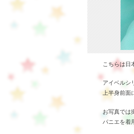
こちらは日本
アイベルシ
上半身前面
お写真では
パニエを着