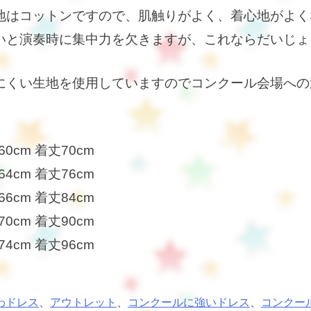
地はコットンですので、肌触りがよく、着心地がよく
いと演奏時に集中力を欠きますが、これならだいじょ
にくい生地を使用していますのでコンクール会場への
60cm 着丈70cm
64cm 着丈76cm
66cm 着丈84cm
70cm 着丈90cm
74cm 着丈96cm
わドレス
、
アウトレット
、
コンクールに強いドレス
、
コンクー