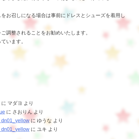
スをお召しになる場合は事前にドレスとシューズを着用し
をご調整されることをお勧めいたします。
っています。
に
マダヨ
より
ue
に
さおりん
より
1_yellow
に
ゆうな
より
1_yellow
に
ユキ
より