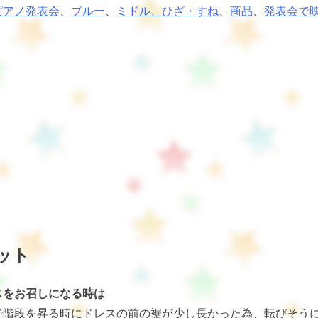
ピアノ発表会
、
ブルー
、
ミドル、ひざ・すね
、
商品
、
発表会で
ット
スをお召しになる時は
で階段を昇る時にドレスの前の裾が少し長かった為、転びそう