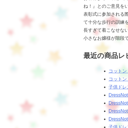
ね！』とのご意見を
表彰式に参加される
て十分な歩行の訓練
長すぎて着こなせな
小さなお嬢様が階段
最近の商品レ
コットン
コットン
子供ドレ
Dres
Dress
Dress
Dress
子供ドレ