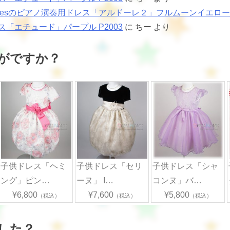
Notesのピアノ演奏用ドレス「アルドーレ２」フルムーンイエロー dn0
ス「エチュード」パープル P2003
に
ちー
より
がですか？
子供ドレス「ヘミ
子供ドレス「セリ
子供ドレス「シャ
ング」ピン…
ーヌ」 I…
コンヌ」バ…
¥6,800
¥7,600
¥5,800
（税込）
（税込）
（税込）
した？