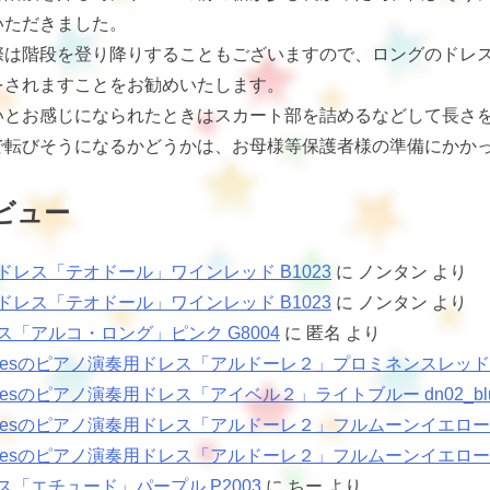
いただきました。
際は階段を登り降りすることもございますので、ロングのドレ
をされますことをお勧めいたします。
いとお感じになられたときはスカート部を詰めるなどして長さ
で転びそうになるかどうかは、お母様等保護者様の準備にかか
ビュー
ドレス「テオドール」ワインレッド B1023
に
ノンタン
より
ドレス「テオドール」ワインレッド B1023
に
ノンタン
より
ス「アルコ・ロング」ピンク G8004
に
匿名
より
sNotesのピアノ演奏用ドレス「アルドーレ２」プロミネンスレッド
Notesのピアノ演奏用ドレス「アイベル２」ライトブルー dn02_bl
Notesのピアノ演奏用ドレス「アルドーレ２」フルムーンイエロー dn0
Notesのピアノ演奏用ドレス「アルドーレ２」フルムーンイエロー dn0
ス「エチュード」パープル P2003
に
ちー
より