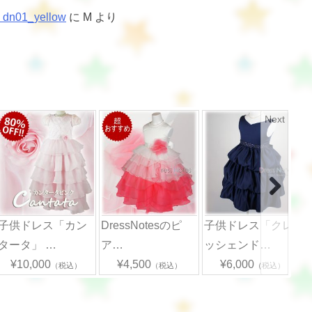
1_yellow
に
M
より
Next
子供ドレス「カン
DressNotesのピ
子供ドレス「クレ
タータ」 …
ア…
ッシェンド…
¥10,000
¥4,500
¥6,000
（税込）
（税込）
（税込）