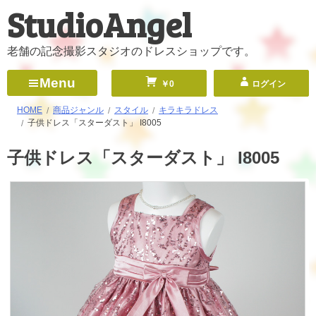
StudioAngel
コ
ン
テ
老舗の記念撮影スタジオのドレスショップです。
ン
Menu
￥0
ログイン
ツ
へ
HOME
商品ジャンル
スタイル
キラキラドレス
子供ドレス「スターダスト」 I8005
ス
キ
子供ドレス「スターダスト」 I8005
ッ
プ