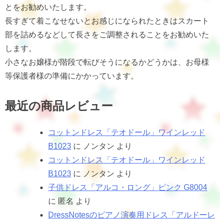
とをお勧めいたします。
長すぎて着こなせないとお感じになられたときはスカート
部を詰めるなどして長さをご調整されることをお勧めいた
します。
小さなお嬢様が階段で転びそうになるかどうかは、お母様
等保護者様の準備にかかっています。
最近の商品レビュー
コットンドレス「テオドール」ワインレッド
B1023
に
ノンタン
より
コットンドレス「テオドール」ワインレッド
B1023
に
ノンタン
より
子供ドレス「アルコ・ロング」ピンク G8004
に
匿名
より
DressNotesのピアノ演奏用ドレス「アルドーレ