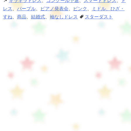
キラキラドレス
、
コンクール予選
、
スマートドレス
、
ド
レス
、
パープル
、
ピアノ発表会
、
ピンク
、
ミドル、ひざ・
すね
、
商品
、
結婚式
、
袖なしドレス
スターダスト