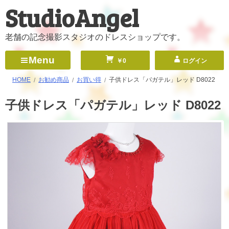
StudioAngel
コ
ン
テ
老舗の記念撮影スタジオのドレスショップです。
ン
Menu
￥0
ログイン
ツ
へ
HOME
お勧め商品
お買い得
子供ドレス「パガテル」レッド D8022
ス
子供ドレス「パガテル」レッド D8022
キ
ッ
プ