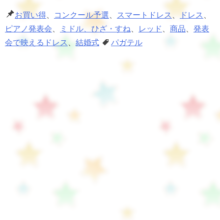
お買い得
、
コンクール予選
、
スマートドレス
、
ドレス
、
ピアノ発表会
、
ミドル、ひざ・すね
、
レッド
、
商品
、
発表
会で映えるドレス
、
結婚式
パガテル