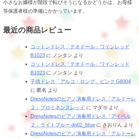
小さなお嬢様が階段で転びそうになるかどうかは、お母様
等保護者様の準備にかかっています。
最近の商品レビュー
コットンドレス「テオドール」ワインレッド
B1023
に
ノンタン
より
コットンドレス「テオドール」ワインレッド
B1023
に
ノンタン
より
子供ドレス「アルコ・ロング」ピンク G8004
に
匿名
より
DressNotesのピアノ演奏用ドレス「アルドーレ
２」プロミネンスレッド
に
マダヨ
より
DressNotesのピアノ演奏用ドレス「アイベル
２」ライトブルー dn02_blue
に
さおりん
より
DressNotesのピアノ演奏用ドレス「アルドーレ