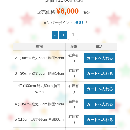
定価 ¥12,000
（税込）
¥6,000
販売価格
（税込）
300
メンバーポイント
P
種別
在庫
購入
在庫有
2T (90cm) 総丈53cm 胸囲53cm
り
在庫有
3T (95cm) 総丈58cm 胸囲54cm
り
4T (100cm) 総丈60cm 胸囲
在庫有
57cm
り
在庫有
4 (105cm) 総丈63cm 胸囲59cm
り
在庫有
5 (110cm) 総丈66cm 胸囲60cm
り