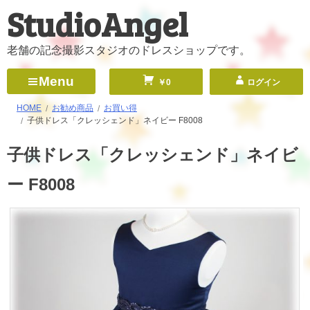
StudioAngel
コ
ン
テ
老舗の記念撮影スタジオのドレスショップです。
ン
Menu
￥0
ログイン
ツ
へ
HOME
お勧め商品
お買い得
子供ドレス「クレッシェンド」ネイビー F8008
ス
キ
子供ドレス「クレッシェンド」ネイビ
ッ
ー F8008
プ