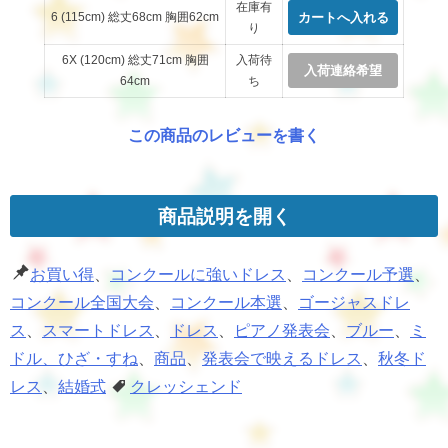
在庫有
6 (115cm) 総丈68cm 胸囲62cm
り
6X (120cm) 総丈71cm 胸囲
入荷待
入荷連絡希望
64cm
ち
この商品のレビューを書く
商品説明を開く
お買い得
、
コンクールに強いドレス
、
コンクール予選
、
コンクール全国大会
、
コンクール本選
、
ゴージャスドレ
ス
、
スマートドレス
、
ドレス
、
ピアノ発表会
、
ブルー
、
ミ
ドル、ひざ・すね
、
商品
、
発表会で映えるドレス
、
秋冬ド
レス
、
結婚式
クレッシェンド