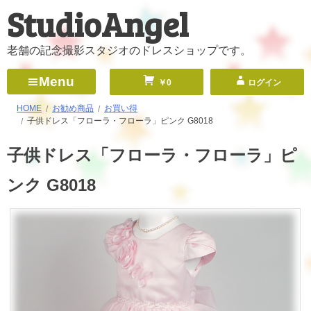
StudioAngel
コ
ン
テ
老舗の記念撮影スタジオのドレスショップです。
ン
Menu
￥0
ログイン
ツ
へ
HOME
お勧め商品
お買い得
子供ドレス「フローラ・フローラ」ピンク G8018
ス
キ
子供ドレス「フローラ・フローラ」ピ
ッ
ンク G8018
プ