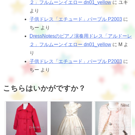
２」フルムーンイエロー dn01_yellow
に
ユキ
より
子供ドレス「エチュード」パープル P2003
に
ちー
より
DressNotesのピアノ演奏用ドレス「アルドーレ
２」フルムーンイエロー dn01_yellow
に
M
よ
り
子供ドレス「エチュード」パープル P2003
に
ちー
より
こちらはいかがですか？
Next