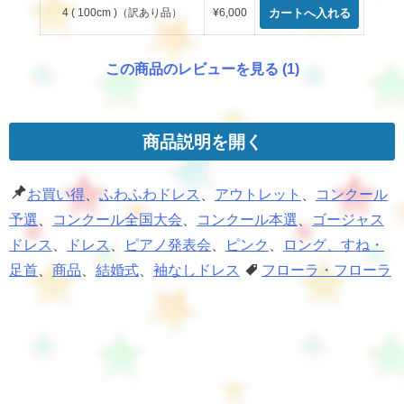
4 ( 100cm )（訳あり品）
¥6,000
この商品のレビューを見る (1)
商品説明を開く
お買い得
、
ふわふわドレス
、
アウトレット
、
コンクール
予選
、
コンクール全国大会
、
コンクール本選
、
ゴージャス
ドレス
、
ドレス
、
ピアノ発表会
、
ピンク
、
ロング、すね・
足首
、
商品
、
結婚式
、
袖なしドレス
フローラ・フローラ