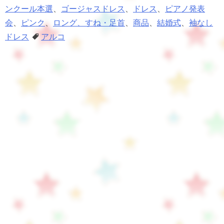
ンクール本選
、
ゴージャスドレス
、
ドレス
、
ピアノ発表
会
、
ピンク
、
ロング、すね・足首
、
商品
、
結婚式
、
袖なし
ドレス
アルコ