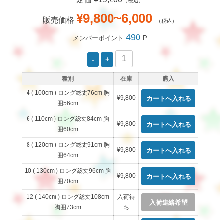
（税込）
¥9,800~6,000
販売価格
（税込）
490
メンバーポイント
P
種別
在庫
購入
4 ( 100cm ) ロング総丈76cm 胸
¥9,800
囲56cm
6 ( 110cm ) ロング総丈84cm 胸
¥9,800
囲60cm
8 ( 120cm ) ロング総丈91cm 胸
¥9,800
囲64cm
10 ( 130cm ) ロング総丈96cm 胸
¥9,800
囲70cm
12 ( 140cm ) ロング総丈108cm
入荷待
入荷連絡希望
胸囲73cm
ち