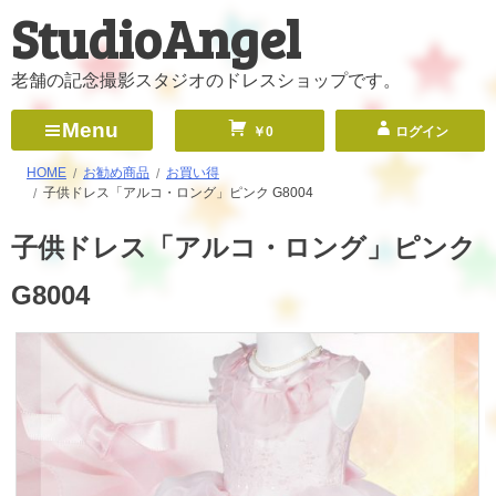
StudioAngel
コ
ン
テ
老舗の記念撮影スタジオのドレスショップです。
ン
Menu
￥0
ログイン
ツ
へ
HOME
お勧め商品
お買い得
子供ドレス「アルコ・ロング」ピンク G8004
ス
キ
子供ドレス「アルコ・ロング」ピンク
ッ
G8004
プ