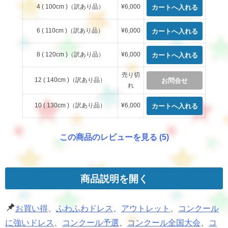
4 ( 100cm )（訳あり品）
¥6,000
6 ( 110cm )（訳あり品）
¥6,000
8 ( 120cm )（訳あり品）
¥6,000
売り切
12 ( 140cm )（訳あり品）
お問合せ
れ
10 ( 130cm )（訳あり品）
¥6,000
この商品のレビューを見る (5)
商品説明を開く
お買い得
、
ふわふわドレス
、
アウトレット
、
コンクール
に強いドレス
、
コンクール予選
、
コンクール全国大会
、
コ